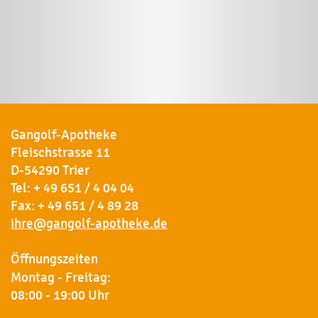
Gangolf-Apotheke
Fleischstrasse 11
D-54290 Trier
Tel:
+ 49 651 / 4 04 04
Fax: + 49 651 / 4 89 28
ihre@gangolf-apotheke.de
Öffnungszeiten
Montag - Freitag:
08:00 - 19:00 Uhr