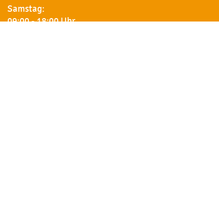
Samstag:
09:00 - 18:00 Uhr
Newsletter
Erhalten Sie von uns Vorankündigungen zu Rabatt-
Aktionen, aktuelle Angebote, Produktinfos u.v.m.
Name
Kontakt
So finden Sie uns