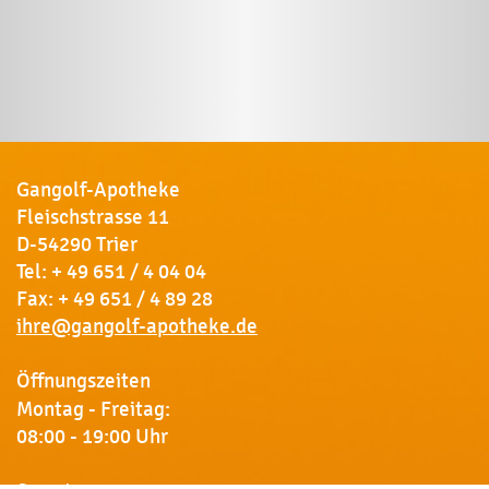
Gangolf-Apotheke
Fleischstrasse 11
D-54290 Trier
Tel:
+ 49 651 / 4 04 04
Fax: + 49 651 / 4 89 28
ihre@gangolf-apotheke.de
Öffnungszeiten
Montag - Freitag:
08:00 - 19:00 Uhr