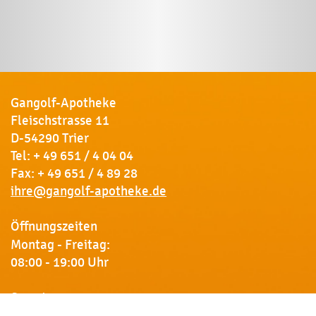
Gangolf-Apotheke
Fleischstrasse 11
D-54290 Trier
Tel:
+ 49 651 / 4 04 04
Fax: + 49 651 / 4 89 28
ihre@gangolf-apotheke.de
Öffnungszeiten
Montag - Freitag:
08:00 - 19:00 Uhr
Samstag:
09:00 - 18:00 Uhr