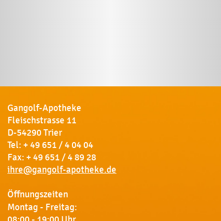
Gangolf-Apotheke
Fleischstrasse 11
D-54290 Trier
Tel:
+ 49 651 / 4 04 04
Fax: + 49 651 / 4 89 28
ihre@gangolf-apotheke.de
Öffnungszeiten
Montag - Freitag:
08:00 - 19:00 Uhr