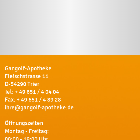
Gangolf-Apotheke
Fleischstrasse 11
D-54290 Trier
Tel:
+ 49 651 / 4 04 04
Fax: + 49 651 / 4 89 28
ihre@gangolf-apotheke.de
Öffnungszeiten
Montag - Freitag:
08:00 - 19:00 Uhr