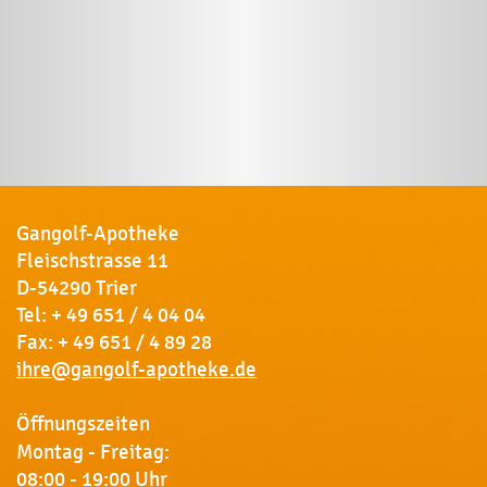
Gangolf-Apotheke
Fleischstrasse 11
D-54290 Trier
Tel:
+ 49 651 / 4 04 04
Fax: + 49 651 / 4 89 28
ihre@gangolf-apotheke.de
Öffnungszeiten
Montag - Freitag:
08:00 - 19:00 Uhr