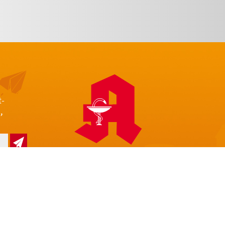
t-
,
z
Impressum