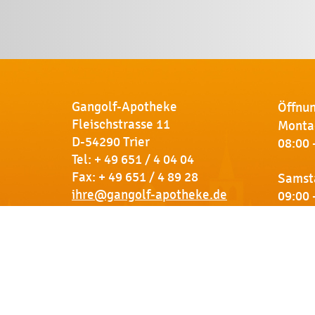
Gangolf-Apotheke
Öffnun
Fleischstrasse 11
Montag
D-54290 Trier
08:00 
Tel:
+ 49 651 / 4 04 04
Fax: + 49 651 / 4 89 28
Samst
ihre@gangolf-apotheke.de
09:00 
Kontakt
So finden