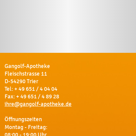
Gangolf-Apotheke
Fleischstrasse 11
D-54290 Trier
Tel:
+ 49 651 / 4 04 04
Fax: + 49 651 / 4 89 28
ihre@gangolf-apotheke.de
Öffnungszeiten
Montag - Freitag:
08:00 - 19:00 Uhr