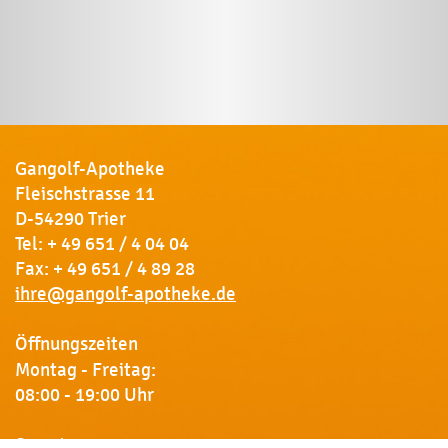
Gangolf-Apotheke
Fleischstrasse 11
D-54290 Trier
Tel:
+ 49 651 / 4 04 04
Fax: + 49 651 / 4 89 28
ihre@gangolf-apotheke.de
Öffnungszeiten
Montag - Freitag:
08:00 - 19:00 Uhr
Samstag: