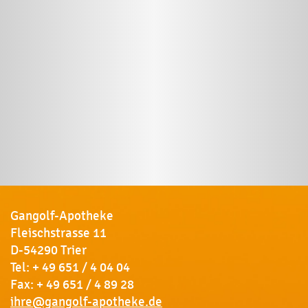
Gangolf-Apotheke
Fleischstrasse 11
D-54290 Trier
Tel:
+ 49 651 / 4 04 04
Fax: + 49 651 / 4 89 28
ihre@gangolf-apotheke.de