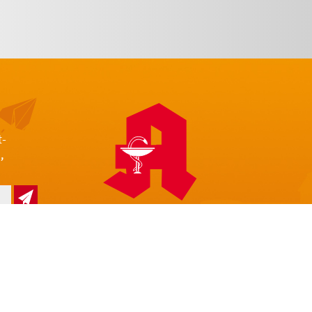
t-
,
z
Impressum