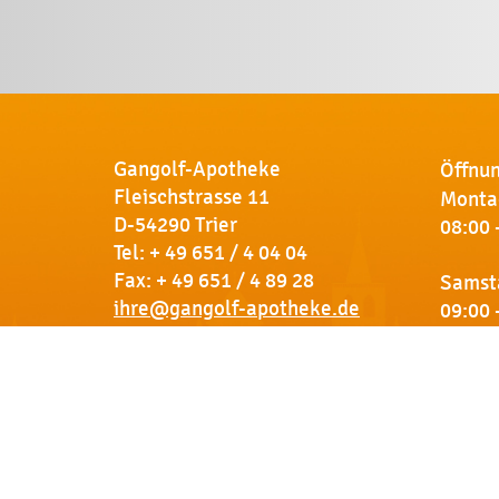
Gangolf-Apotheke
Öffnun
Fleischstrasse 11
Montag
D-54290 Trier
08:00 
Tel:
+ 49 651 / 4 04 04
Fax: + 49 651 / 4 89 28
Samst
ihre@gangolf-apotheke.de
09:00 
Kontakt
So finden