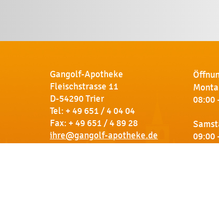
Gangolf-Apotheke
Öffnun
Fleischstrasse 11
Montag
D-54290 Trier
08:00 
Tel:
+ 49 651 / 4 04 04
Fax: + 49 651 / 4 89 28
Samst
ihre@gangolf-apotheke.de
09:00 
Kontakt
So finden