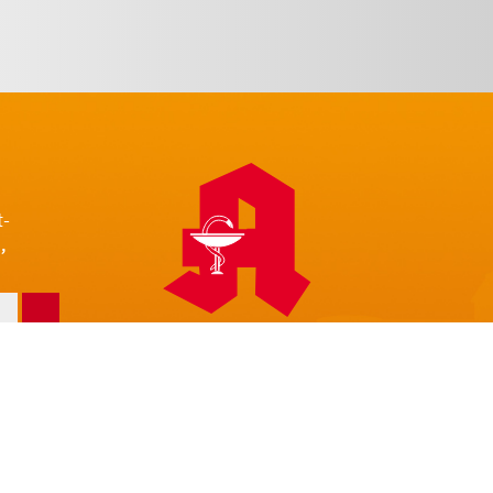
t-
,
z
Impressum