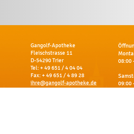
Gangolf-Apotheke
Öffnun
Fleischstrasse 11
Montag
D-54290 Trier
08:00 
Tel:
+ 49 651 / 4 04 04
Fax: + 49 651 / 4 89 28
Samst
ihre@gangolf-apotheke.de
09:00 
Kontakt
So finden