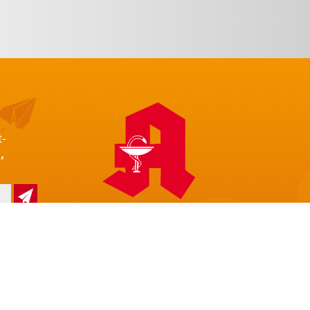
t-
,
z
Impressum