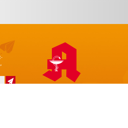
t-
,
z
Impressum