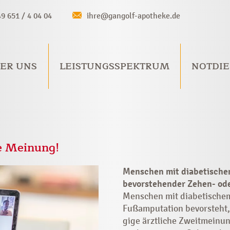
49 651 / 4 04 04
ihre@gangolf-apotheke.de
ER UNS
LEISTUNGSSPEKTRUM
NOTDIE
e Meinung!
Menschen mit diabetische
bevorstehender Zehen- od
Menschen mit diabetischem
Fußamputation bevorsteht, 
gige ärztliche Zweit­meinu