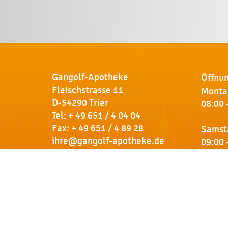
Gangolf-Apotheke
Öffnun
Fleischstrasse 11
Montag
D-54290 Trier
08:00 
Tel:
+ 49 651 / 4 04 04
Fax: + 49 651 / 4 89 28
Samst
ihre@gangolf-apotheke.de
09:00 
Kontakt
So finden