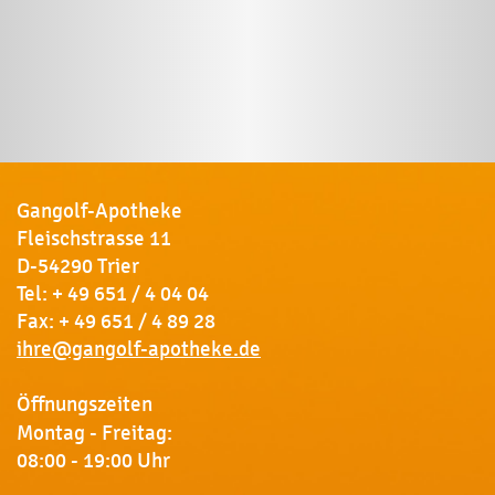
Gangolf-Apotheke
Fleischstrasse 11
D-54290 Trier
Tel:
+ 49 651 / 4 04 04
Fax: + 49 651 / 4 89 28
ihre@gangolf-apotheke.de
Öffnungszeiten
Montag - Freitag:
08:00 - 19:00 Uhr