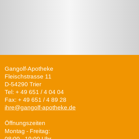
Gangolf-Apotheke
Fleischstrasse 11
D-54290 Trier
Tel:
+ 49 651 / 4 04 04
Fax: + 49 651 / 4 89 28
ihre@gangolf-apotheke.de
Öffnungszeiten
Montag - Freitag:
08:00 - 19:00 Uhr