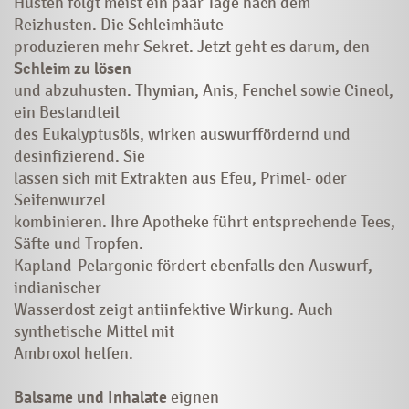
Husten folgt meist ein paar Tage nach dem
Reizhusten. Die Schleimhäute
produzieren mehr Sekret. Jetzt geht es darum, den
Schleim zu lösen
und abzuhusten. Thymian, Anis, Fenchel sowie Cineol,
ein Bestandteil
des Eukalyptusöls, wirken auswurffördernd und
desinfizierend. Sie
lassen sich mit Extrakten aus Efeu, Primel- oder
Seifenwurzel
kombinieren. Ihre Apotheke führt entsprechende Tees,
Säfte und Tropfen.
Kapland-Pelargonie fördert ebenfalls den Auswurf,
indianischer
Wasserdost zeigt antiinfektive Wirkung. Auch
synthetische Mittel mit
Ambroxol helfen.
Balsame und Inhalate
eignen