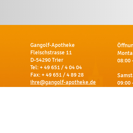
Gangolf-Apotheke
Öffnun
Fleischstrasse 11
Montag
D-54290 Trier
08:00 
Tel:
+ 49 651 / 4 04 04
Fax: + 49 651 / 4 89 28
Samst
ihre@gangolf-apotheke.de
09:00 
Kontakt
So finden