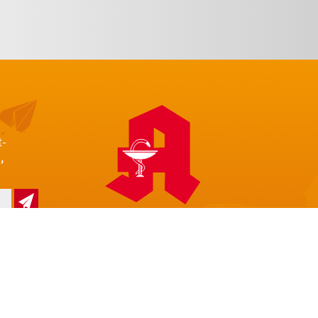
t-
,
z
Impressum