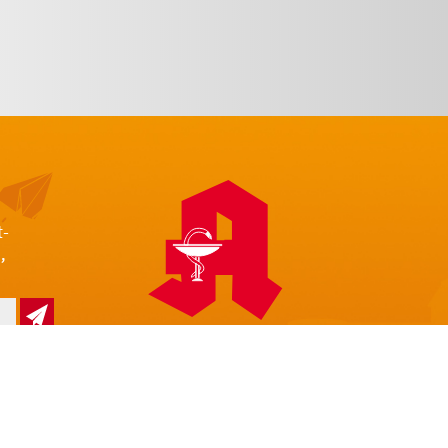
t-
,
z
Impressum