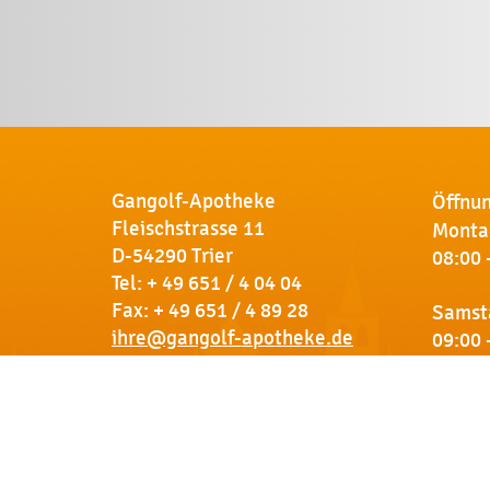
Gangolf-Apotheke
Öffnun
Fleischstrasse 11
Montag
D-54290 Trier
08:00 
Tel:
+ 49 651 / 4 04 04
Fax: + 49 651 / 4 89 28
Samst
ihre@gangolf-apotheke.de
09:00 
Kontakt
So finden