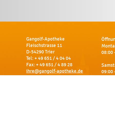
Gangolf-Apotheke
Öffnun
Fleischstrasse 11
Montag
D-54290 Trier
08:00 
Tel:
+ 49 651 / 4 04 04
Fax: + 49 651 / 4 89 28
Samst
ihre@gangolf-apotheke.de
09:00 
Kontakt
So finden