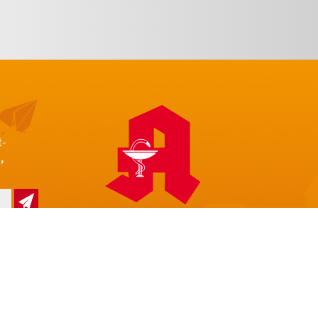
t-
,
z
Impressum