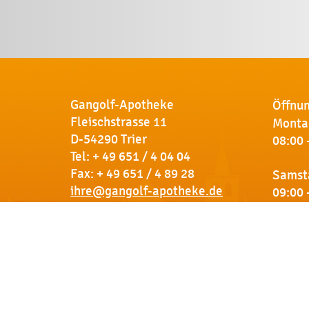
Gangolf-Apotheke
Öffnun
Fleischstrasse 11
Montag
D-54290 Trier
08:00 
Tel:
+ 49 651 / 4 04 04
Fax: + 49 651 / 4 89 28
Samst
ihre@gangolf-apotheke.de
09:00 
Kontakt
So finden