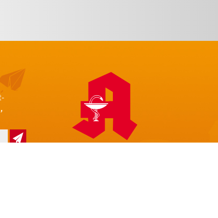
t-
,
z
Impressum