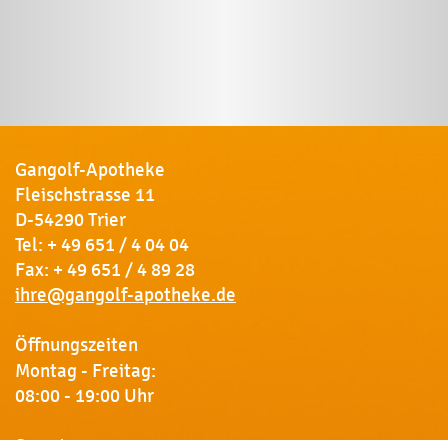
Gangolf-Apotheke
Fleischstrasse 11
D-54290 Trier
Tel:
+ 49 651 / 4 04 04
Fax: + 49 651 / 4 89 28
ihre@gangolf-apotheke.de
Öffnungszeiten
Montag - Freitag:
08:00 - 19:00 Uhr
Samstag: