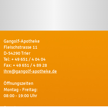
Gangolf-Apotheke
Fleischstrasse 11
D-54290 Trier
Tel:
+ 49 651 / 4 04 04
Fax: + 49 651 / 4 89 28
ihre@gangolf-apotheke.de
Öffnungszeiten
Montag - Freitag:
08:00 - 19:00 Uhr
Samstag: