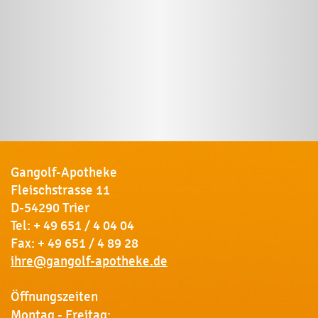
Gangolf-Apotheke
Fleischstrasse 11
D-54290 Trier
Tel:
+ 49 651 / 4 04 04
Fax: + 49 651 / 4 89 28
ihre@gangolf-apotheke.de
Öffnungszeiten
Montag - Freitag: