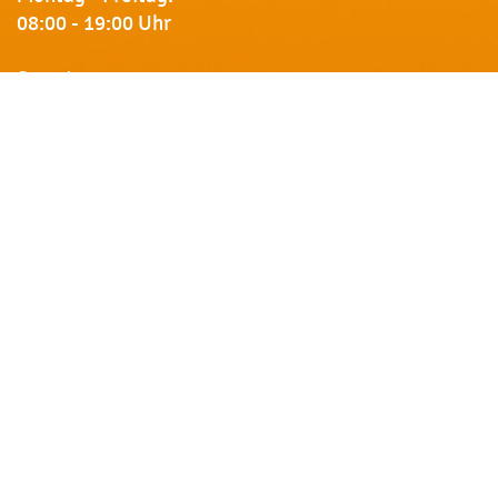
08:00 - 19:00 Uhr
Samstag:
09:00 - 18:00 Uhr
Newsletter
Erhalten Sie von uns Vorankündigungen zu Rabatt-
Aktionen, aktuelle Angebote, Produktinfos u.v.m.
Name