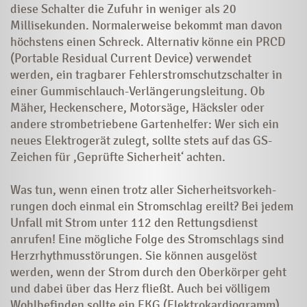
diese Schalter die Zufuhr in weniger als 20
Millisekunden. Normaler­weise bekommt man davon
höchstens einen Schreck. Alternativ könne ein PRCD
(Portable Residual Current Device) verwendet
werden, ein tragbarer Fehlerstromschutzschalter in
einer Gummi­schlauch-Verlängerungsleitung. Ob
Mäher, Heckenschere, Motorsäge, Häcksler oder
andere strombetriebene Gartenhelfer: Wer sich ein
neues Elektrogerät zulegt, sollte stets auf das GS-
Zeichen für ,Geprüfte Sicherheit‘ achten.
Was tun, wenn einen trotz aller Sicherheitsvor­keh­
rungen doch einmal ein Stromschlag ereilt? Bei jedem
Unfall mit Strom unter 112 den Rettungsdienst
anrufen! Eine mögliche Folge des Stromschlags sind
Herzrhyth­mus­­störungen. Sie können ausgelöst
werden, wenn der Strom durch den Oberkörper geht
und dabei über das Herz fließt. Auch bei völligem
Wohlbefinden sollte ein EKG (Elektrokardiogramm)