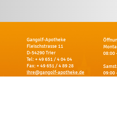
Gangolf-Apotheke
Öffnun
Fleischstrasse 11
Montag
D-54290 Trier
08:00 
Tel:
+ 49 651 / 4 04 04
Fax: + 49 651 / 4 89 28
Samst
ihre@gangolf-apotheke.de
09:00 
Kontakt
So finden