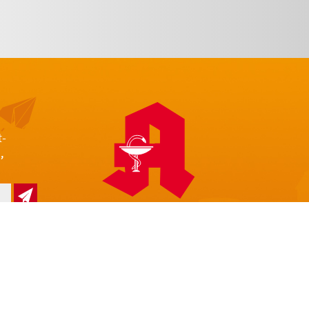
t-
,
z
Impressum