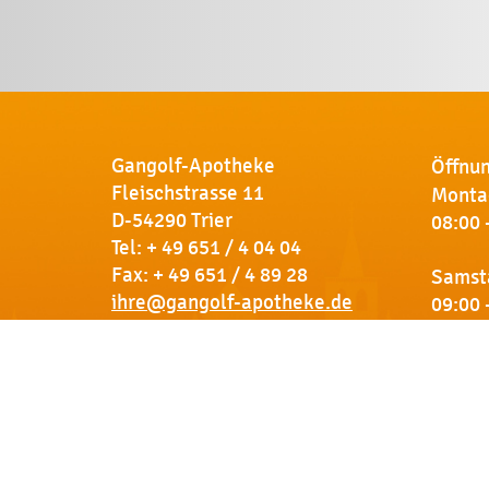
Gangolf-Apotheke
Öffnun
Fleischstrasse 11
Montag
D-54290 Trier
08:00 
Tel:
+ 49 651 / 4 04 04
Fax: + 49 651 / 4 89 28
Samst
ihre@gangolf-apotheke.de
09:00 
Kontakt
So finden