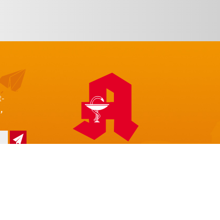
t-
,
z
Impressum