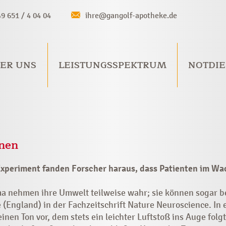
49 651 / 4 04 04
ihre@gangolf-apotheke.de
ER UNS
LEISTUNGSSPEKTRUM
NOTDIE
nen
Experiment fanden Forscher haraus, dass Patienten im W
 nehmen ihre Umwelt teilweise wahr; sie können sogar be
 (England) in der Fachzeitschrift Nature Neuroscience. In 
nen Ton vor, dem stets ein leichter Luftstoß ins Auge folg