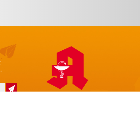
t-
,
z
Impressum