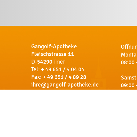
Gangolf-Apotheke
Öffnun
Fleischstrasse 11
Montag
D-54290 Trier
08:00 
Tel:
+ 49 651 / 4 04 04
Fax: + 49 651 / 4 89 28
Samst
ihre@gangolf-apotheke.de
09:00 
Kontakt
So finden