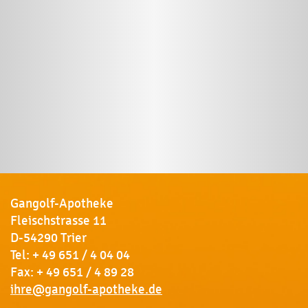
Gangolf-Apotheke
Fleischstrasse 11
D-54290 Trier
Tel:
+ 49 651 / 4 04 04
Fax: + 49 651 / 4 89 28
ihre@gangolf-apotheke.de