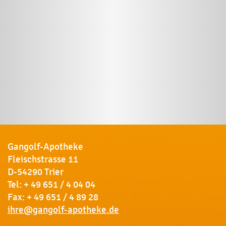
Gangolf-Apotheke
Fleischstrasse 11
D-54290 Trier
Tel:
+ 49 651 / 4 04 04
Fax: + 49 651 / 4 89 28
ihre@gangolf-apotheke.de