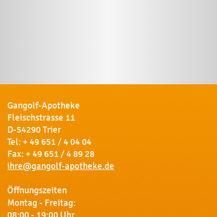
Gangolf-Apotheke
Fleischstrasse 11
D-54290 Trier
Tel:
+ 49 651 / 4 04 04
Fax: + 49 651 / 4 89 28
ihre@gangolf-apotheke.de
Öffnungszeiten
Montag - Freitag:
08:00 - 19:00 Uhr