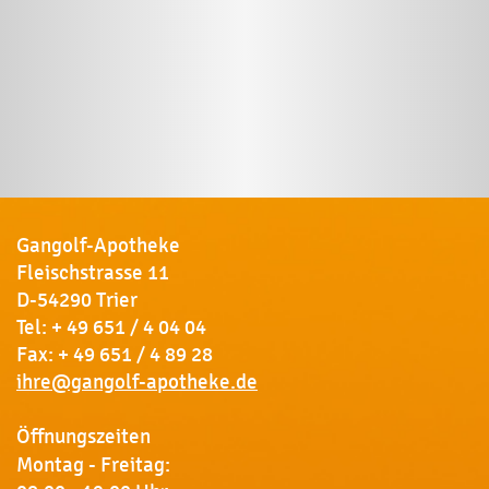
Gangolf-Apotheke
Fleischstrasse 11
D-54290 Trier
Tel:
+ 49 651 / 4 04 04
Fax: + 49 651 / 4 89 28
ihre@gangolf-apotheke.de
Öffnungszeiten
Montag - Freitag: