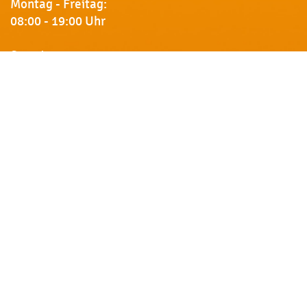
Montag - Freitag:
08:00 - 19:00 Uhr
Samstag:
09:00 - 18:00 Uhr
Newsletter
Erhalten Sie von uns Vorankündigungen zu Rabatt-
Aktionen, aktuelle Angebote, Produktinfos u.v.m.
Name