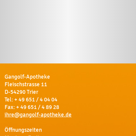
Gangolf-Apotheke
Fleischstrasse 11
D-54290 Trier
Tel:
+ 49 651 / 4 04 04
Fax: + 49 651 / 4 89 28
ihre@gangolf-apotheke.de
Öffnungszeiten