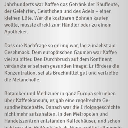
Jahrhunderts war Kaffee das Getränk der Kaufleute,
der Gelehrten, Geistlichen und des Adels – einer
kleinen Elite. Wer die kostbaren Bohnen kaufen
wollte, musste direkt zum Händler oder zu einem
Apotheker.
Dass die Nachfrage so gering war, lag zunächst am
Geschmack. Dem euro­­päischen Gaumen war Kaffee
viel zu bitter. Den Durchbruch auf dem Kontinent
verdankte er seinem gesunden Image: Er fördere die
Konzentration, sei als Brechmittel gut und vertreibe
die Melancholie.
Botaniker und Mediziner in ganz Europa schrieben
über Kaffeekonsum, es gab eine regelrechte Ge­
sundheits­debatte. Danach war die Erfolgsgeschichte
nicht mehr auf­zuhalten. In den Metropolen und
Handelszentren entstanden Kaffeehäuser, und schon
bald war das Heißgetränk als Genussmittel allgemein