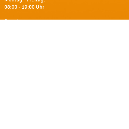
08:00 - 19:00 Uhr
Samstag:
09:00 - 18:00 Uhr
Newsletter
Erhalten Sie von uns Vorankündigungen zu Rabatt-
Aktionen, aktuelle Angebote, Produktinfos u.v.m.
Name