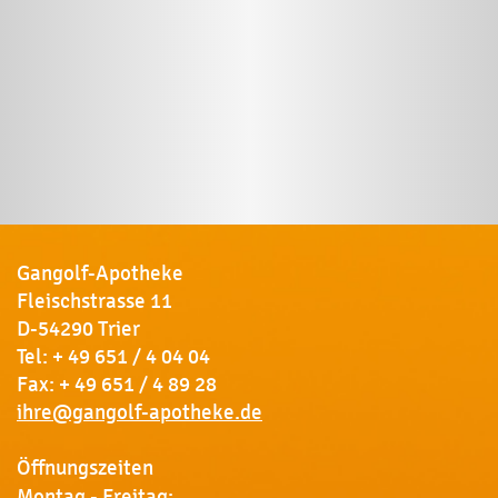
Gangolf-Apotheke
Fleischstrasse 11
D-54290 Trier
Tel:
+ 49 651 / 4 04 04
Fax: + 49 651 / 4 89 28
ihre@gangolf-apotheke.de
Öffnungszeiten
Montag - Freitag: