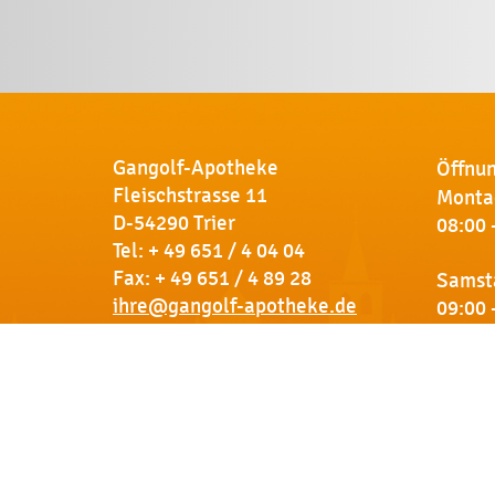
Gangolf-Apotheke
Öffnun
Fleischstrasse 11
Montag
D-54290 Trier
08:00 
Tel:
+ 49 651 / 4 04 04
Fax: + 49 651 / 4 89 28
Samst
ihre@gangolf-apotheke.de
09:00 
Kontakt
So finden