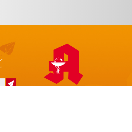
t-
,
z
Impressum