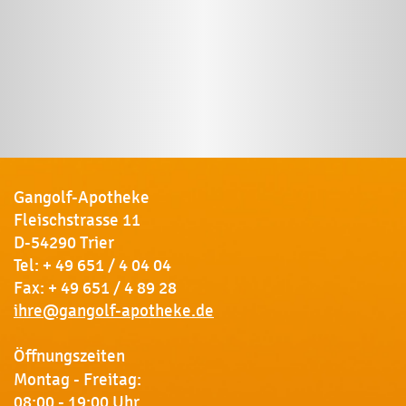
Gangolf-Apotheke
Fleischstrasse 11
D-54290 Trier
Tel:
+ 49 651 / 4 04 04
Fax: + 49 651 / 4 89 28
ihre@gangolf-apotheke.de
Öffnungszeiten
Montag - Freitag:
08:00 - 19:00 Uhr