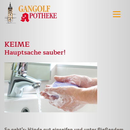
KEIME
Hauptsache sauber!
So geht’s: Hände gut einseifen und unter fließendem