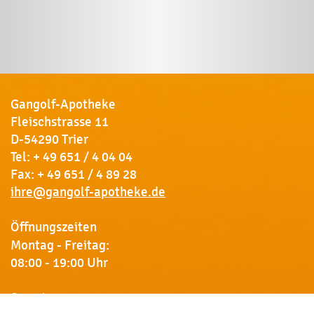
Gangolf-Apotheke
Fleischstrasse 11
D-54290 Trier
Tel:
+ 49 651 / 4 04 04
Fax: + 49 651 / 4 89 28
ihre@gangolf-apotheke.de
Öffnungszeiten
Montag - Freitag:
08:00 - 19:00 Uhr
Samstag: