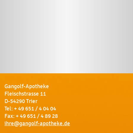
Gangolf-Apotheke
Fleischstrasse 11
D-54290 Trier
Tel:
+ 49 651 / 4 04 04
Fax: + 49 651 / 4 89 28
ihre@gangolf-apotheke.de