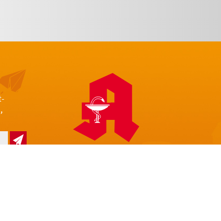
t-
,
z
Impressum