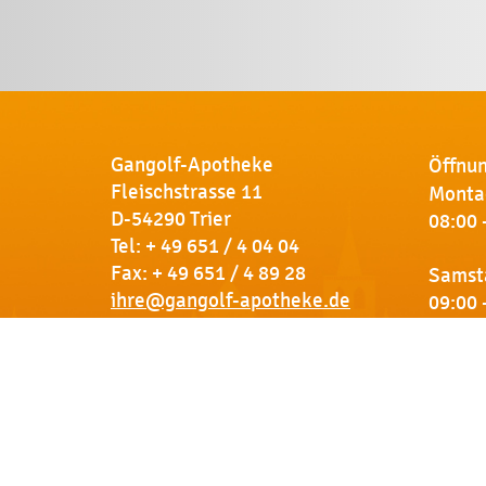
Gangolf-Apotheke
Öffnun
Fleischstrasse 11
Montag
D-54290 Trier
08:00 
Tel:
+ 49 651 / 4 04 04
Fax: + 49 651 / 4 89 28
Samst
ihre@gangolf-apotheke.de
09:00 
Kontakt
So finden