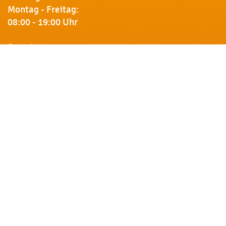
Montag - Freitag:
08:00 - 19:00 Uhr
Samstag:
09:00 - 18:00 Uhr
Newsletter
Erhalten Sie von uns Vorankündigungen zu Rabatt-
Aktionen, aktuelle Angebote, Produktinfos u.v.m.
Name