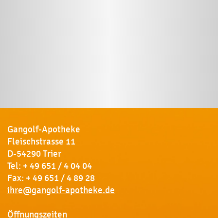
Gangolf-Apotheke
Fleischstrasse 11
D-54290 Trier
Tel:
+ 49 651 / 4 04 04
Fax: + 49 651 / 4 89 28
ihre@gangolf-apotheke.de
Öffnungszeiten