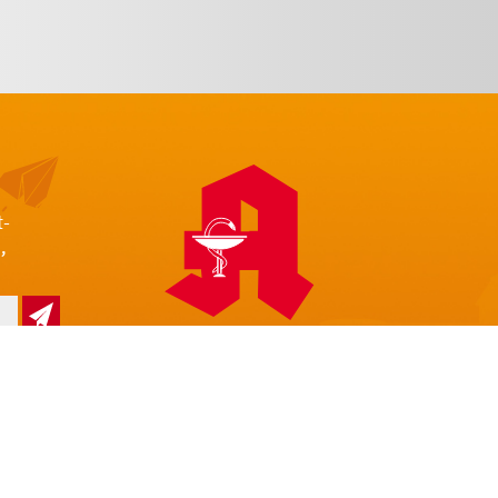
t-
,
z
Impressum