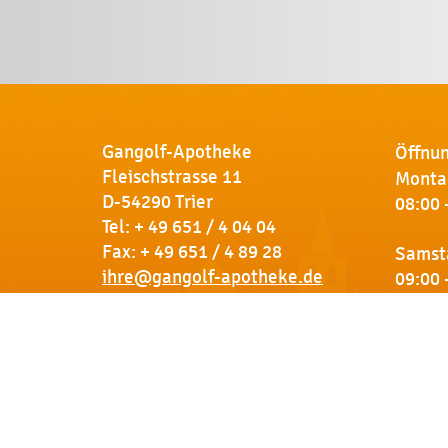
Gangolf-Apotheke
Öffnun
Fleischstrasse 11
Montag
D-54290 Trier
08:00 
Tel:
+ 49 651 / 4 04 04
Fax: + 49 651 / 4 89 28
Samst
ihre@gangolf-apotheke.de
09:00 
Kontakt
So finden