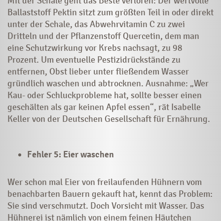
Mit der Schale geht das Beste verloren: Der wertvolle
Ballaststoff Pektin sitzt zum größten Teil in oder direkt
unter der Schale, das Abwehrvitamin C zu zwei
Dritteln und der Pflanzenstoff Quercetin, dem man
eine Schutzwirkung vor Krebs nachsagt, zu 98
Prozent. Um eventuelle Pestizidrückstände zu
entfernen, Obst lieber unter fließendem Wasser
gründlich waschen und abtrocknen. Ausnahme: „Wer
Kau- oder Schluckprobleme hat, sollte besser einen
geschälten als gar keinen Apfel essen“, rät Isabelle
Keller von der Deutschen Gesellschaft für Ernährung.
Fehler 5: Eier waschen
Wer schon mal Eier von freilaufenden Hühnern vom
benachbarten Bauern gekauft hat, kennt das Problem:
Sie sind verschmutzt. Doch Vorsicht mit Wasser. Das
Hühnerei ist nämlich von einem feinen Häutchen