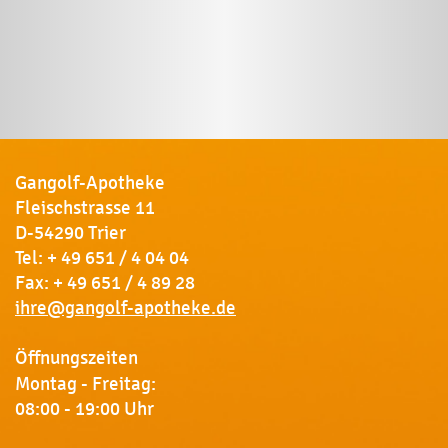
Gangolf-Apotheke
Fleischstrasse 11
D-54290 Trier
Tel:
+ 49 651 / 4 04 04
Fax: + 49 651 / 4 89 28
ihre@gangolf-apotheke.de
Öffnungszeiten
Montag - Freitag:
08:00 - 19:00 Uhr