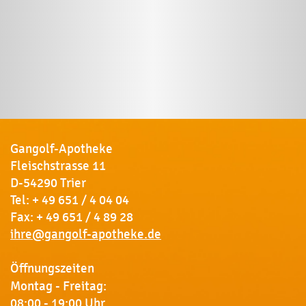
Gangolf-Apotheke
Fleischstrasse 11
D-54290 Trier
Tel:
+ 49 651 / 4 04 04
Fax: + 49 651 / 4 89 28
ihre@gangolf-apotheke.de
Öffnungszeiten
Montag - Freitag:
08:00 - 19:00 Uhr