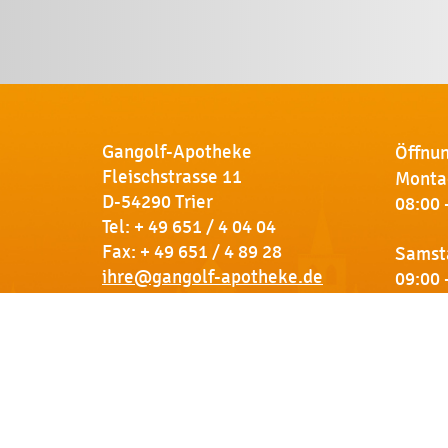
Gangolf-Apotheke
Öffnun
Fleischstrasse 11
Montag
D-54290 Trier
08:00 
Tel:
+ 49 651 / 4 04 04
Fax: + 49 651 / 4 89 28
Samst
ihre@gangolf-apotheke.de
09:00 
Kontakt
So finden