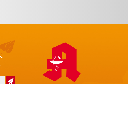
t-
,
z
Impressum