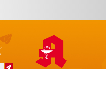
t-
,
z
Impressum