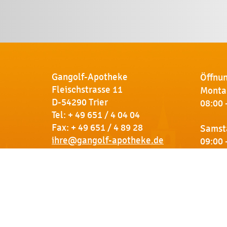
Gangolf-Apotheke
Öffnun
Fleischstrasse 11
Montag
D-54290 Trier
08:00 
Tel:
+ 49 651 / 4 04 04
Fax: + 49 651 / 4 89 28
Samst
ihre@gangolf-apotheke.de
09:00 
Kontakt
So finden