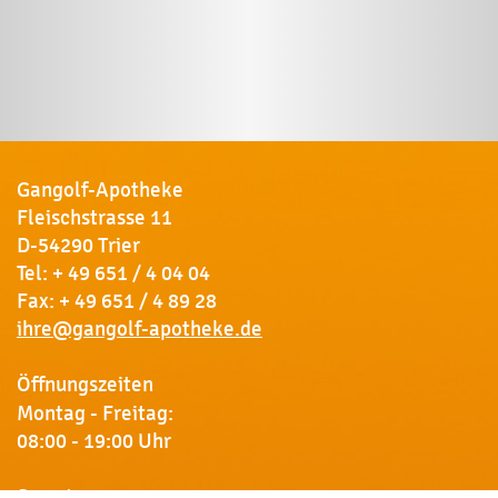
Gangolf-Apotheke
Fleischstrasse 11
D-54290 Trier
Tel:
+ 49 651 / 4 04 04
Fax: + 49 651 / 4 89 28
ihre@gangolf-apotheke.de
Öffnungszeiten
Montag - Freitag:
08:00 - 19:00 Uhr
Samstag: