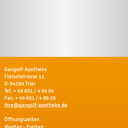
Gangolf-Apotheke
Fleischstrasse 11
D-54290 Trier
Tel:
+ 49 651 / 4 04 04
Fax: + 49 651 / 4 89 28
ihre@gangolf-apotheke.de
Öffnungszeiten
Montag - Freitag: