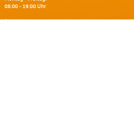
08:00 - 19:00 Uhr
Samstag:
09:00 - 18:00 Uhr
Newsletter
Erhalten Sie von uns Vorankündigungen zu Rabatt-
Aktionen, aktuelle Angebote, Produktinfos u.v.m.
Name