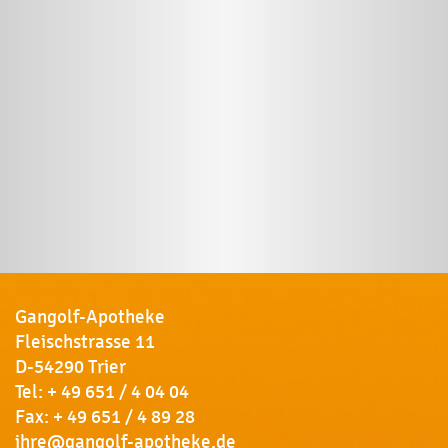
Gangolf-Apotheke
Fleischstrasse 11
D-54290 Trier
Tel:
+ 49 651 / 4 04 04
Fax: + 49 651 / 4 89 28
ihre@gangolf-apotheke.de