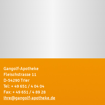
Gangolf-Apotheke
Fleischstrasse 11
D-54290 Trier
Tel:
+ 49 651 / 4 04 04
Fax: + 49 651 / 4 89 28
ihre@gangolf-apotheke.de