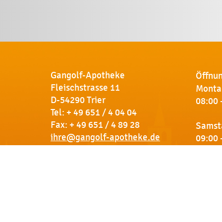
Gangolf-Apotheke
Öffnun
Fleischstrasse 11
Montag
D-54290 Trier
08:00 
Tel:
+ 49 651 / 4 04 04
Fax: + 49 651 / 4 89 28
Samst
ihre@gangolf-apotheke.de
09:00 
Kontakt
So finden