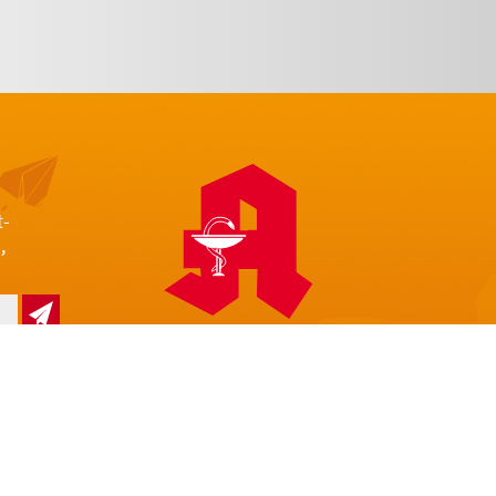
t-
,
z
Impressum