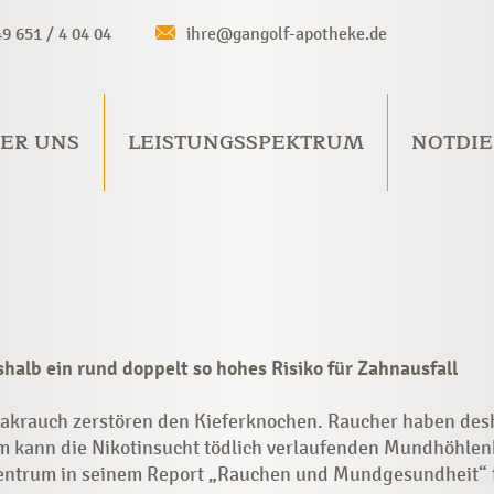
49 651 / 4 04 04
ihre@gangolf-apotheke.de
ER UNS
LEISTUNGSSPEKTRUM
NOTDIE
alb ein rund doppelt so hohes Risiko für Zahnausfall
akrauch zerstören den Kieferknochen. Raucher haben desha
m kann die Nikotinsucht tödlich verlaufenden Mundhöhlenk
ntrum in seinem Report „Rauchen und Mundgesundheit“ f